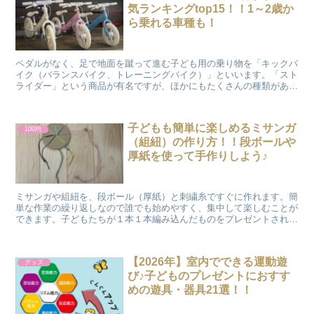
気ランキングtop15！！1～2歳か
ら乗れる車種も！
ペダルがなく、足で地面を蹴って進む子ども用の乗り物を「キックバ
イク（バランスバイク、トレーニングバイク）」といいます。「スト
ライダー」という商品が有名ですが、ほかにもたくさんの種類があ
り、それぞれの商品にこだわり抜いた魅力があります。車種に...
子どもも簡単に楽しめるミサンガ
100均
（組紐）の作り方！！段ボールや
厚紙を使って手作りしよう♪
ミサンガや組紐を、段ボール（厚紙）と刺繍糸ですぐに作れます。簡
単な作業の繰り返しなので誰でも始めやすく、集中して楽しむことが
できます。子どもたちが１本１本編み込んだものをプレゼントされる
と、本当に嬉しいものですよね。父の日や母の日、敬老の日などの贈
り物としても喜ばれます♪
【2026年】室内でできる運動遊
グッズ
び♪子どものプレゼントにおすす
めの遊具・器具21選！！