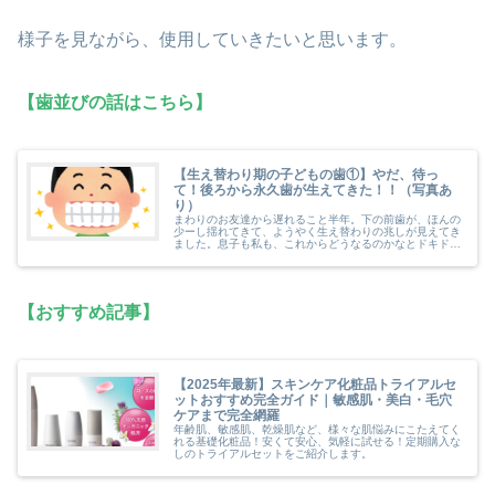
様子を見ながら、使用していきたいと思います。
【歯並びの話はこちら】
【生え替わり期の子どもの歯①】やだ、待っ
て！後ろから永久歯が生えてきた！！（写真あ
り）
まわりのお友達から遅れること半年。下の前歯が、ほんの
少ーし揺れてきて、ようやく生え替わりの兆しが見えてき
ました。息子も私も、これからどうなるのかなとドキドキ
しながら楽しみに待っていました。しかし、ほとんど動き
がないうちに、後ろから永久歯が生えてきてしまったので
す･･･。
【おすすめ記事】
【2025年最新】スキンケア化粧品トライアルセ
ットおすすめ完全ガイド｜敏感肌・美白・毛穴
ケアまで完全網羅
年齢肌、敏感肌、乾燥肌など、様々な肌悩みにこたえてく
れる基礎化粧品！安くて安心、気軽に試せる！定期購入な
しのトライアルセットをご紹介します。