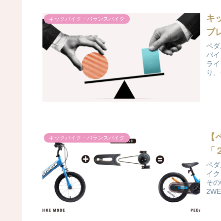
キ
キックバイク・バランスバイク
ブ
ペダ
バイ
ライ
り、
【
キックバイク・バランスバイク
「
ペダ
イク
その
2W