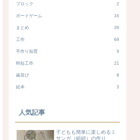
ブロック
2
ボードゲーム
16
まとめ
39
工作
68
手作り知育
9
時短工作
21
歯並び
8
絵本
3
人気記事
子どもも簡単に楽しめるミ
サンガ（組紐）の作り