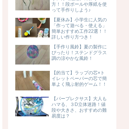
方！！段ボールや厚紙を使
って手作りしよう♪
【夏休み】小学生に人気の
「作って遊べる・使える」
簡単おすすめ工作22選！！
詳しい作り方つき！
【手作り風鈴】夏の製作に
ぴったり！ステンドグラス
調の涼やかな風鈴！
【的当て】ラップの芯×ト
イレットペーパーの芯で簡
単よく飛ぶ射的ゲーム！！
【パープレクサス】大人も
ハマる、３D立体迷路！値
段や大きさ、おすすめの難
易度は？