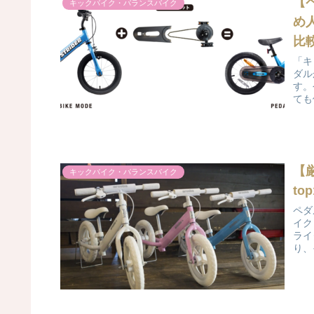
【
キックバイク・バランスバイク
め
比
「キ
ダル
す。
ても
【
キックバイク・バランスバイク
t
ペダ
イク
ライ
り、