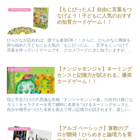
【もじぴったん】自由に言葉をつ
カードゲーム
なげよう！子どもに人気のおすす
め知育カードゲーム！！
ひらがなが読めれば、誰でも参加OK！！さらに、ひらがなに興味を
持ち始めた子どもにも人気の「もじぴったん」。文字をくっつけて、
言葉を作っていくゲームです。クロスワードに少し似ていますが、よ
りは自由度が高く、ひらめき次第で様々な解き方をすることができま
す。
【ナンジャモンジャ】ネーミング
カードゲーム
センスと記憶力が試される、爆笑
カードゲーム！！
頭と手足だけの不思議な生物「ナンジャモンジャ族」の名付け親にな
ろう！キャラクターを見て瞬時に名前をつけるネーミングセンスと、
自分や相手がつけた名前を覚えて呼ぶ記憶力が試されます。楽しい名
前がたくさん出てきて、大いに盛り上がるゲームです。
【アルゴ ベーシック】算数のプ
カードゲーム
ロが開発！ひらめきと論理力を育