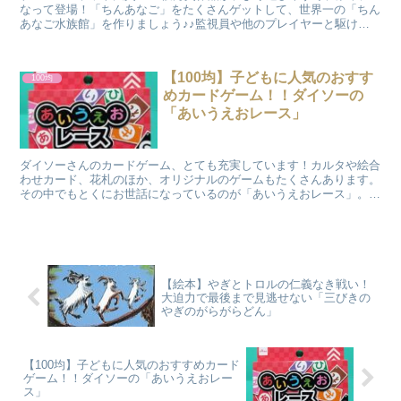
なって登場！「ちんあなご」をたくさんゲットして、世界一の「ちん
あなご水族館」を作りましょう♪♪監視員や他のプレイヤーと駆け引
きしながら、できるだけ多くのちんあなごをゲットするゲームです。
【100均】子どもに人気のおすす
100均
めカードゲーム！！ダイソーの
「あいうえおレース」
ダイソーさんのカードゲーム、とても充実しています！カルタや絵合
わせカード、花札のほか、オリジナルのゲームもたくさんあります。
その中でもとくにお世話になっているのが「あいうえおレース」。基
本のルールがわが家では少し難しかったので、独自のルールで楽しん
でいるのですが、とっても盛り上がります！
【絵本】やぎとトロルの仁義なき戦い！
大迫力で最後まで見逃せない「三びきの
やぎのがらがらどん」
【100均】子どもに人気のおすすめカード
ゲーム！！ダイソーの「あいうえおレー
ス」