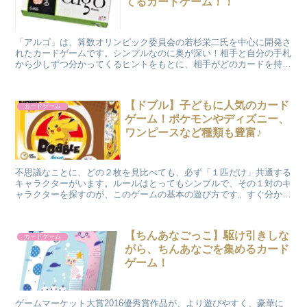
てるカードゲーム！！
「アルゴ」は、算数オリンピック委員会の若杉栄二氏を中心に開発さ
れたカードゲームです。シンプルなのに奥が深い！相手と自分の手札
から少しずつ分かってくるヒントをもとに、相手がどのカードを持っ
ているかを推理して当てます。
【ドブル】子どもに人気のカード
カードゲーム
ゲーム！ポケモンやディズニー、
ワンピースなど種類も豊富♪
不思議なことに、どの２枚を見比べても、必ず「１匹だけ」共通する
キャラクターがいます。ルールはとってもシンプルで、その１対のキ
ャラクターを探すのが、このゲームの基本の遊び方です。すぐ分かり
そうで、意外に見つからない･･･毎回、勝負が白熱します！！
【ちんあなごっこ】駆け引きしな
カードゲーム
がら、ちんあなごを集めるカード
ゲーム！
ゲームマーケット大賞2016優秀賞作品が、より遊びやすく、豪華に