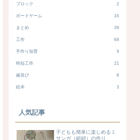
ブロック
2
ボードゲーム
16
まとめ
39
工作
68
手作り知育
9
時短工作
21
歯並び
8
絵本
3
人気記事
子どもも簡単に楽しめるミ
サンガ（組紐）の作り