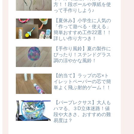
方！！段ボールや厚紙を使
って手作りしよう♪
【夏休み】小学生に人気の
「作って遊べる・使える」
簡単おすすめ工作22選！！
詳しい作り方つき！
【手作り風鈴】夏の製作に
ぴったり！ステンドグラス
調の涼やかな風鈴！
【的当て】ラップの芯×ト
イレットペーパーの芯で簡
単よく飛ぶ射的ゲーム！！
【パープレクサス】大人も
ハマる、３D立体迷路！値
段や大きさ、おすすめの難
易度は？