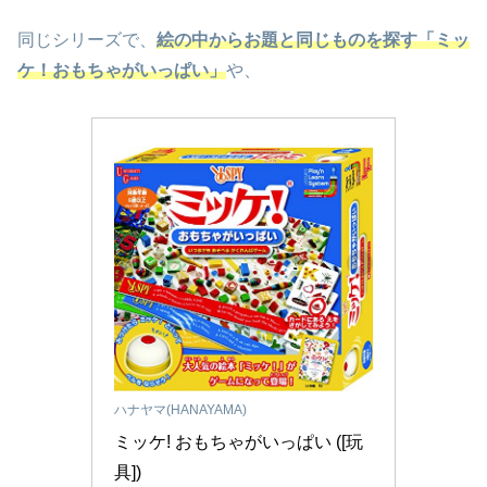
同じシリーズで、
絵の中からお題と同じものを探す「ミッ
ケ！おもちゃがいっぱい」
や、
ハナヤマ(HANAYAMA)
ミッケ! おもちゃがいっぱい ([玩
具])