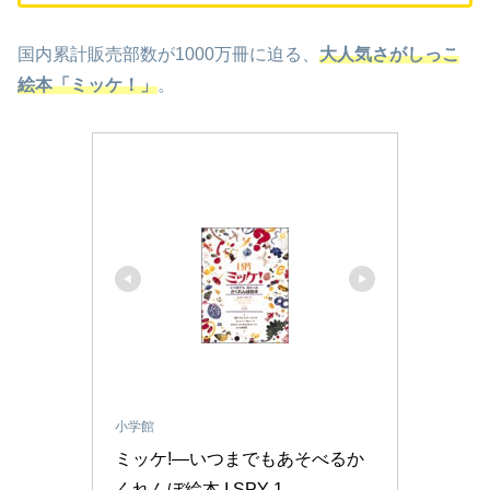
国内累計販売部数が1000万冊に迫る、
大人気さがしっこ
絵本「ミッケ！」
。
小学館
ミッケ!―いつまでもあそべるか
くれんぼ絵本 I SPY 1