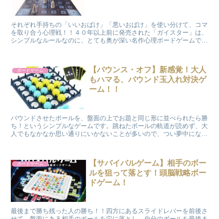
それぞれ手持ちの「いいおばけ」「悪いおばけ」を使い分けて、コマ
を取り合う心理戦！！４０年以上前に発売された「ガイスター」は、
シンプルなルールなのに、とても奥が深い名作心理ボードゲームで
す。２人用のゲームで、チェスのようにコマを取り合います。それぞ
れの持ちコマには「悪いおばけ（赤）」と、「いいおばけ（青）」が
いて、相手の「いいおばけ（青）」をすべて取れば勝ちですが、反対
【バウンス・オフ】新感覚！大人
ボードゲーム
に「悪いおばけ（赤）」をすべて取ってしまうと負けになってしまい
もハマる、バウンド玉入れ対決ゲ
ます。ポイントは、相手からはオバケの区別ができないこと。相手の
作戦を読み合う心理戦が白熱します。
ーム！！
バウンドさせたボールを、盤面の上でお題と同じ形に並べられたら勝
ち！というシンプルなゲームです。跳ねたボールの軌道が読めず、大
人でもなかなか思い通りにいかないことが多いので、つい夢中になっ
てしまいます。
【サバイバルゲーム】相手のボー
ボードゲーム
ルを狙って落とす！頭脳戦略ボー
ドゲーム！
最後まで勝ち残った人の勝ち！！四方にあるスライドレバーを前後さ
せて、盤面にある相手のボールを穴に落とし、自分のボールを最後ま