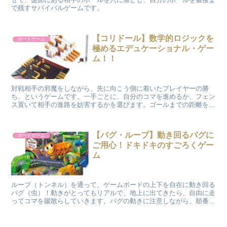
で残すサバイバルゲームです。
【コリドール】数学的ロジックを
ボードゲーム
極めるエデュケーショナル・ゲー
ム！！
対戦相手の邪魔をしながら、先に向こう側に着いたプレイヤーの勝
ち、というゲームです。一手ごとに、自分のコマを進めるか、フェン
ス置いて相手の進路を妨害するかを選びます。ゴールまでの距離を測
りつつ、相手の出方に応じた適切な対応をすること、つまり戦略的視
点が勝負の分かれ目になります。
【バグ・ループ】動き回るバグに
ボードゲーム
ご用心！ドキドキのすごろくゲー
ム
ループ（トンネル）を通って、ゲームボードの上下を自在に動き回る
バグ（虫）！動きがとってもリアルで、地上に出てきたら、自由に走
ってコマを蹴散らしていきます。バグの動きに注意しながら、順番に
コマを進め、ゴールを目指すゲームです。