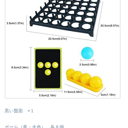
黒い盤面 ×１
ボール（黄・水色） 各８個