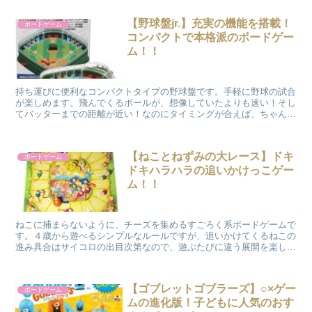
【野球盤jr.】充実の機能を搭載！
ボードゲーム
コンパクトで本格派のボードゲー
ム！！
持ち運びに便利なコンパクトタイプの野球盤です。手軽に野球の試合
が楽しめます。飛んでくるボールが、想像していたよりも速い！そし
てバッターまでの距離が近い！なのにタイミングが合えば、ちゃんと
打ち返せるようになっていて、バットに当たるとすごく嬉しいです
(^_^)
【ねことねずみの大レース】ドキ
ボードゲーム
ドキハラハラの追いかけっこゲー
ム！！
ねこに捕まらないように、チーズを集めるすごろく系ボードゲームで
す。４歳から遊べるシンプルなルールですが、追いかけてくるねこの
進み具合はサイコロの出目次第なので、遊ぶたびに違う展開を楽しめ
ます。2002年にドイツで発売され、2003年にドイツキッズゲーム大
賞の大賞を受賞した作品です。
【ゴブレットゴブラーズ】○×ゲー
ボードゲーム
ムの進化版！子どもに人気のおす