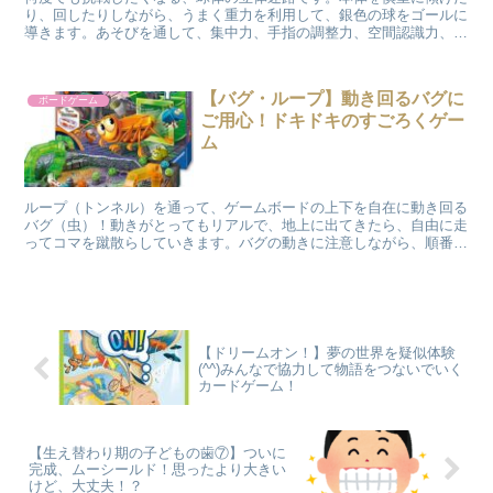
り、回したりしながら、うまく重力を利用して、銀色の球をゴールに
導きます。あそびを通して、集中力、手指の調整力、空間認識力、根
気強さなどが身につきます。何度も挑戦し、そのたびに少しずつコー
スの仕組みを解明しながら進むのが楽しいです。難易度別に「ルーキ
ー」「オリジナル」「エピック」「ポータル」があり、その他にも
【バグ・ループ】動き回るバグに
ボードゲーム
様々な仕掛けが組み込まれた「ツイスト」などの商品があります。
ご用心！ドキドキのすごろくゲー
ム
ループ（トンネル）を通って、ゲームボードの上下を自在に動き回る
バグ（虫）！動きがとってもリアルで、地上に出てきたら、自由に走
ってコマを蹴散らしていきます。バグの動きに注意しながら、順番に
コマを進め、ゴールを目指すゲームです。
【ドリームオン！】夢の世界を疑似体験
(^^)みんなで協力して物語をつないでいく
カードゲーム！
【生え替わり期の子どもの歯⑦】ついに
完成、ムーシールド！思ったより大きい
けど、大丈夫！？