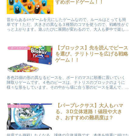
すめボードゲーム！！
昔からある○×ゲームを元にしたゲームなので、ルールはとっても簡
単です！ただ、大きさの異なる３種類のコマを使うので、戦略性がぐ
っと上がります。遊ぶたびに展開が変わるので、大人も夢中で楽しめ
ます。
【ブロックス】先を読んでピース
ボードゲーム
を選び、テリトリーを広げる戦略
ゲーム！！
各色21個の形の異なるピースを、ボードのマスに順番に置いていく
陣取りゲームです。４色のピースは、テトリスのブロックのように
様々な形をしています。その中から場に合う形のピースを選んで、自
分の色の「角」同士をつないでいき、１番多くのピースを盤面に並べ
たプレイヤーの勝ちです。
【パープレクサス】大人もハマ
ボードゲーム
る、３D立体迷路！値段や大き
さ、おすすめの難易度は？
何度でも挑戦したくなる、球体の立体迷路です。本体を慎重に傾けた