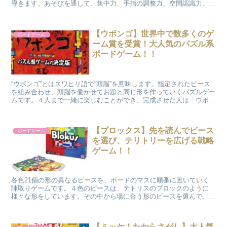
導きます。あそびを通して、集中力、手指の調整力、空間認識力、根
気強さなどが身につきます。何度も挑戦し、そのたびに少しずつコー
スの仕組みを解明しながら進むのが楽しいです。難易度別に「ルーキ
ー」「オリジナル」「エピック」「ポータル」があり、その他にも
【ウボンゴ】世界中で数多くのゲ
ボードゲーム
様々な仕掛けが組み込まれた「ツイスト」などの商品があります。
ーム賞を受賞！大人気のパズル系
ボードゲーム！！
“ウボンゴ”とはスワヒリ語で“頭脳”を意味します。指定されたピース
を組み合わせ、頭脳を働かせてお題と同じ形を作っていくパズルゲー
ムです。４人まで一緒に楽しむことができ、完成させた人は「ウボン
ゴ！！」とコールします。世界で数多くのゲーム大賞を受賞したパズ
ルボードゲームで、小中学校で脳トレの教材として導入している国も
あるそうです。
【ブロックス】先を読んでピース
ボードゲーム
を選び、テリトリーを広げる戦略
ゲーム！！
各色21個の形の異なるピースを、ボードのマスに順番に置いていく
陣取りゲームです。４色のピースは、テトリスのブロックのように
様々な形をしています。その中から場に合う形のピースを選んで、自
分の色の「角」同士をつないでいき、１番多くのピースを盤面に並べ
たプレイヤーの勝ちです。
【ミッケ！たからさがし】大人気