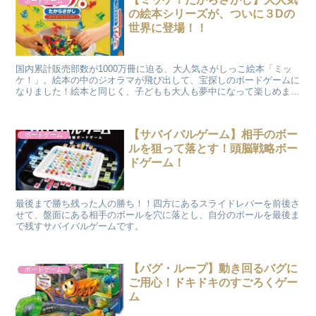
ボードゲーム
の絵本シリーズが、ついに３Dの
世界に登場！！
国内累計販売部数が1000万冊に迫る、大人気さがしっこ絵本「ミッ
ケ！」。絵本の中のジオラマが飛び出して、宝探しのボードゲームに
なりました！絵本と同じく、子どもも大人も夢中になって楽しめま
す。
【サバイバルゲーム】相手のボー
ボードゲーム
ルを狙って落とす！頭脳戦略ボー
ドゲーム！
最後まで勝ち残った人の勝ち！！四方にあるスライドレバーを前後さ
せて、盤面にある相手のボールを穴に落とし、自分のボールを最後ま
で残すサバイバルゲームです。
【バグ・ループ】動き回るバグに
ボードゲーム
ご用心！ドキドキのすごろくゲー
ム