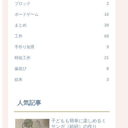
ブロック
2
ボードゲーム
16
まとめ
39
工作
68
手作り知育
9
時短工作
21
歯並び
8
絵本
3
人気記事
子どもも簡単に楽しめるミ
サンガ（組紐）の作り