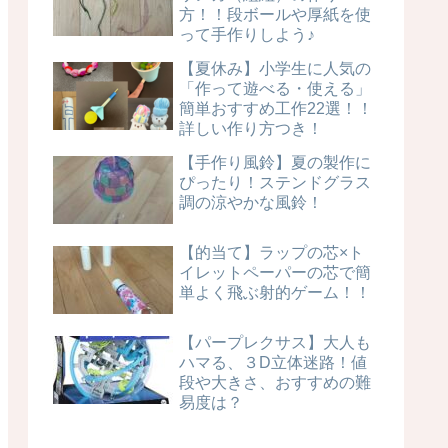
方！！段ボールや厚紙を使
って手作りしよう♪
【夏休み】小学生に人気の
「作って遊べる・使える」
簡単おすすめ工作22選！！
詳しい作り方つき！
【手作り風鈴】夏の製作に
ぴったり！ステンドグラス
調の涼やかな風鈴！
【的当て】ラップの芯×ト
イレットペーパーの芯で簡
単よく飛ぶ射的ゲーム！！
【パープレクサス】大人も
ハマる、３D立体迷路！値
段や大きさ、おすすめの難
易度は？