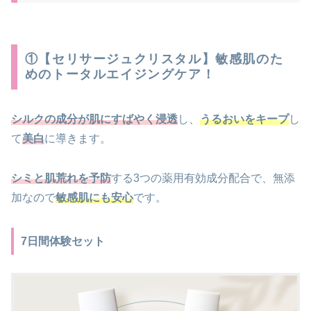
①【セリサージュクリスタル】敏感肌のた
めのトータルエイジングケア！
シルクの成分が肌にすばやく浸透
し、
うるおいをキープ
し
て
美白
に導きます。
シミと肌荒れを予防
する3つの薬用有効成分配合で、無添
加なので
敏感肌にも安心
です。
7日間体験セット