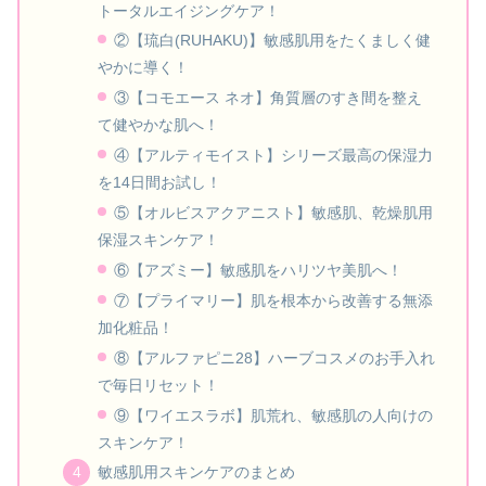
トータルエイジングケア！
②【琉白(RUHAKU)】敏感肌用をたくましく健
やかに導く！
③【コモエース ネオ】角質層のすき間を整え
て健やかな肌へ！
④【アルティモイスト】シリーズ最高の保湿力
を14日間お試し！
⑤【オルビスアクアニスト】敏感肌、乾燥肌用
保湿スキンケア！
⑥【アズミー】敏感肌をハリツヤ美肌へ！
⑦【プライマリー】肌を根本から改善する無添
加化粧品！
⑧【アルファピニ28】ハーブコスメのお手入れ
で毎日リセット！
⑨【ワイエスラボ】肌荒れ、敏感肌の人向けの
スキンケア！
敏感肌用スキンケアのまとめ