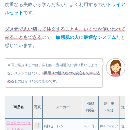
度重なる失敗から学んだ私が、よく利用するのが
トライア
ルセット
です。
ダメ元で思い切って注文することも、いくつか使い比べて
みることもできる
ので、
敏感肌の人に最適なシステム
だと
感じています。
今回ご紹介するのは、自動的に定期購入に切り替わるよう
なシステムではなく、
1回限りの購入なので安心して申し込
める
ものばかりなので安心です。
価格
割引率
商品名
写真
メーカー
送料
(税込)
(※1)
①
セリサージュ
(株)セーレン
980円
約40％オフ
無料
クリスタル