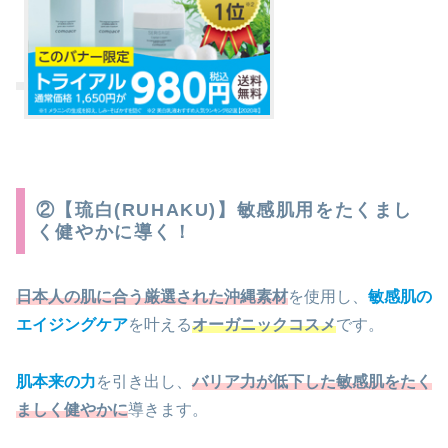
②【琉白(RUHAKU)】敏感肌用をたくまし
く健やかに導く！
日本人の肌に合う厳選された沖縄素材
を使用し、
敏感肌の
エイジングケア
を叶える
オーガニックコスメ
です。
肌本来の力
を引き出し、
バリア力が低下した敏感肌をたく
ましく健やかに
導きます。