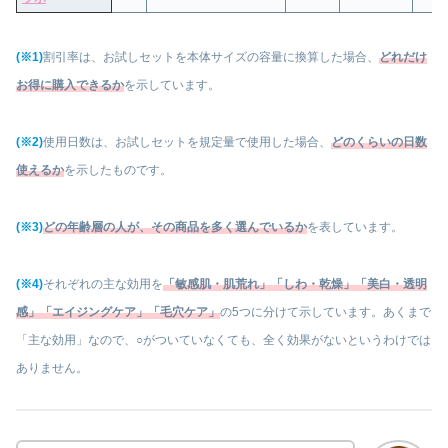
(※1)
割引率は、お試しセットを本体サイズの容量に換算した場合、
どれだけ
お得に購入できるか
を示しています
。
(※2)
使用日数は、お試しセットを規定量で使用した場合、
どのくらいの日数
使えるか
を示したものです。
(※3)
どの年齢層の人が、その商品を多く選んでいるか
を表しています。
(※4)
それぞれの主な効用を
「敏感肌・肌荒れ」「しわ・乾燥」「美白・透明
感」「エイジングケア」「毛穴ケア」
の5つに分けて示しています。あくまで
「主な効用」なので、○がついていなくても、全く効果がないというわけでは
ありません。