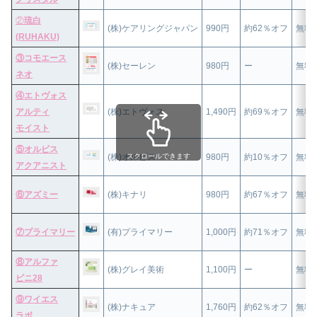
②
琉白
(株)ケアリングジャパン
990円
約62％オフ
無料
(RUHAKU)
③コモエース
(株)セーレン
980円
ー
無料
ネオ
④エトヴォス
アルティ
(株)エトヴォス
1,490円
約69％オフ
無料
モイスト
⑤オルビス
スクロールできます
(株)オルビス
980円
約10％オフ
無料
アクアニスト
⑥アズミー
(株)キナリ
980円
約67％オフ
無料
⑦プライマリー
(有)プライマリー
1,000円
約71％オフ
無料
⑧アルファ
(株)グレイ美術
1,100円
ー
無料
ピニ28
⑨ワイエス
(株)ナキュア
1,760円
約62％オフ
無料
ラボ