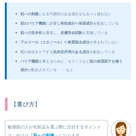
肌への刺激
になる可能性のある成分をなるべく使わない
肌のバリア機能
に必要な
有効成分
や
保湿成分
を配合している
肌への安全性
を重視し、
皮膚安全試験
を実施している
アルコール（エタノール）
や
角質除去成分
が含まれていない
肌の炎症をケアする
抗炎症作用のある成分
を配合している
バリア機能
を整えるために、セラミドなど
肌の保湿因子を補う
成分
が配合されている ･･･など
【選び方】
敏感肌の人が化粧品を選ぶ際に注目するポイント
は、やはり
「肌への刺激」
になります。