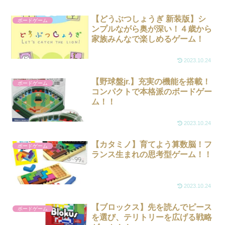
【どうぶつしょうぎ 新装版】シ
ボードゲーム
ンプルながら奥が深い！４歳から
家族みんなで楽しめるゲーム！
2023.10.24
【野球盤jr.】充実の機能を搭載！
ボードゲーム
コンパクトで本格派のボードゲー
ム！！
2023.10.24
【カタミノ】育てよう算数脳！フ
ボードゲーム
ランス生まれの思考型ゲーム！！
2023.10.24
【ブロックス】先を読んでピース
ボードゲーム
を選び、テリトリーを広げる戦略