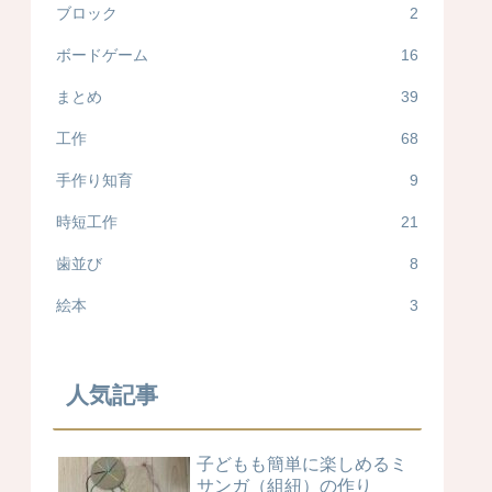
ブロック
2
ボードゲーム
16
まとめ
39
工作
68
手作り知育
9
時短工作
21
歯並び
8
絵本
3
人気記事
子どもも簡単に楽しめるミ
サンガ（組紐）の作り