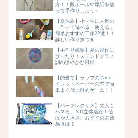
方！！段ボールや厚紙を使
って手作りしよう♪
【夏休み】小学生に人気の
「作って遊べる・使える」
簡単おすすめ工作22選！！
詳しい作り方つき！
【手作り風鈴】夏の製作に
ぴったり！ステンドグラス
調の涼やかな風鈴！
【的当て】ラップの芯×ト
イレットペーパーの芯で簡
単よく飛ぶ射的ゲーム！！
【パープレクサス】大人も
ハマる、３D立体迷路！値
段や大きさ、おすすめの難
易度は？