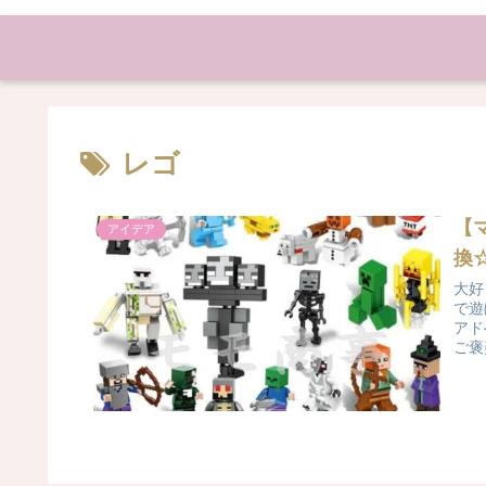
レゴ
【
アイデア
換
大好
で遊
アド
ご褒