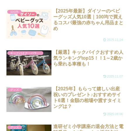
【2025年最新】ダイソーのベビ
100均
ーグッズ人気10選｜100均で買え
るコスパ最強の赤ちゃん用品まと
め
2025.11.14
【厳選】キックバイクおすすめ人
キックバイク・バランスバイク
気ランキングtop15！！1～2歳か
ら乗れる車種も！
2025.11.07
【2025年】もらって嬉しい出産
グッズ
祝いのプレゼント♪おすすめサイ
ト6選！金額の相場や渡すタイミ
ングは？
2025.09.06
進研ゼミ小学講座の退会方法と電
グッズ