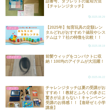
話番号、タブレットの返却方法
【チャレンジタッチ】
2025.08.29
【2025年】知育玩具の定額レン
グッズ
タルどれがおすすめ？値段やシス
テムは？７社の特徴を比較！！
2025.08.19
前髪ウィッグをコンパクトに収
アイデア
納！100均のアイテムが大活躍！
2025.06.22
チャレンジタッチは夏の受講がお
グッズ
すすめ！！教材とふろくの多さに
驚きが止まらない！キャンペーン
受講のお得感！！【進研ゼミ小学
講座】