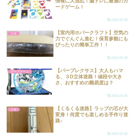
情報に大混乱！脳トレに最適のカ
ードゲーム！
2026.05.09
【室内用ホバークラフト】空気の
工作
力でぐんぐん進む！保育参観にも
ぴったりの簡単工作！！
2026.05.09
【パープレクサス】大人もハマ
ボードゲーム
る、３D立体迷路！値段や大き
さ、おすすめの難易度は？
2026.04.30
【くるくる迷路】ラップの芯が大
工作
変身！何度でも楽しめる手作り迷
路♪
2026.04.26