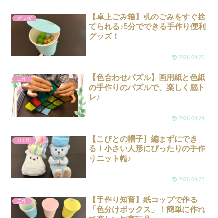
【卓上ごみ箱】机のごみをすぐ捨
グッズ
てられる♪5分でできる手作り便利
グッズ！
2026.04.26
【色合わせパズル】画用紙と色紙
工作
の手作りのパズルで、楽しく脳ト
レ♪
2026.04.24
【こびとの帽子】編まずにでき
100均
る！小さい人形にぴったりの手作
りニット帽♪
2026.04.22
【手作り知育】紙コップで作る
工作
「色分けボックス」！簡単に作れ